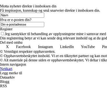
Motta nyheter direkte i innboksen din
Få inspirasjon, kunnskap og små snarveier direkte i innboksen din.
Hva er e-posten din?
Register
Jeg samtykker til behandling av opplysningene mine i samsvar med r
Din registrering betyr at vi kan sende deg relevant innhold og at du god
Del med omhu
X
Facebook
Instagram
LinkedIn
YouTube
Pin
© Vennligst respekter opphavsretten.
© Opphavsrettsbeskyttet innhold. Vi er en tilknyttet partner og kan motta
© Alt materiale på denne siden er opphavsrettsbeskyttet. Vi deltar i til
Intern navigasjon
Nettkart
Legg merke til
Dataarkiv
Blogg
RSS