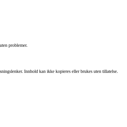
 uten problemer.
ingslenker. Innhold kan ikke kopieres eller brukes uten tillatelse.