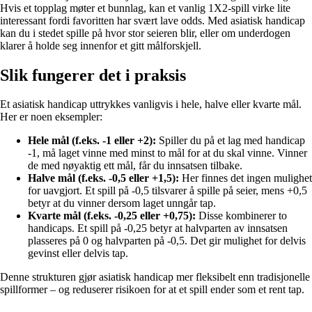
Hvis et topplag møter et bunnlag, kan et vanlig 1X2-spill virke lite
interessant fordi favoritten har svært lave odds. Med asiatisk handicap
kan du i stedet spille på hvor stor seieren blir, eller om underdogen
klarer å holde seg innenfor et gitt målforskjell.
Slik fungerer det i praksis
Et asiatisk handicap uttrykkes vanligvis i hele, halve eller kvarte mål.
Her er noen eksempler:
Hele mål (f.eks. -1 eller +2):
Spiller du på et lag med handicap
-1, må laget vinne med minst to mål for at du skal vinne. Vinner
de med nøyaktig ett mål, får du innsatsen tilbake.
Halve mål (f.eks. -0,5 eller +1,5):
Her finnes det ingen mulighet
for uavgjort. Et spill på -0,5 tilsvarer å spille på seier, mens +0,5
betyr at du vinner dersom laget unngår tap.
Kvarte mål (f.eks. -0,25 eller +0,75):
Disse kombinerer to
handicaps. Et spill på -0,25 betyr at halvparten av innsatsen
plasseres på 0 og halvparten på -0,5. Det gir mulighet for delvis
gevinst eller delvis tap.
Denne strukturen gjør asiatisk handicap mer fleksibelt enn tradisjonelle
spillformer – og reduserer risikoen for at et spill ender som et rent tap.