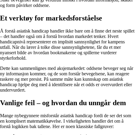
og form påvirker oddsene.
Et verktøy for markedsforståelse
Å forstå asiatisk handicap handler ikke bare om å finne det neste spillet
– det handler også om å forstå hvordan markedet tenker. Hvert
handicapnivå representerer en implisitt sannsynlighet for kampens
utfall. Når du lærer å tolke disse sannsynlighetene, får du et mer
nyansert bilde av hvordan bookmakerne og spillerne vurderer
styrkeforhold.
Dette kan sammenlignes med aksjemarkedet: oddsene beveger seg når
ny informasjon kommer, og de som forstår bevegelsene, kan reagere
raskere og mer presist. På samme måte kan kunnskap om asiatisk
handicap hjelpe deg med å identifisere når et odds er overvurdert eller
undervurdert.
Vanlige feil – og hvordan du unngår dem
Mange nybegynnere misforstår asiatisk handicap fordi de ser det som
en komplisert matematikkøvelse. I virkeligheten handler det om å
forstå logikken bak tallene. Her er noen klassiske fallgruver: