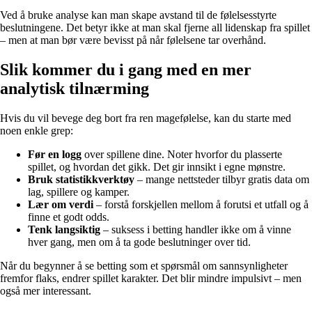
Ved å bruke analyse kan man skape avstand til de følelsesstyrte
beslutningene. Det betyr ikke at man skal fjerne all lidenskap fra spillet
– men at man bør være bevisst på når følelsene tar overhånd.
Slik kommer du i gang med en mer
analytisk tilnærming
Hvis du vil bevege deg bort fra ren magefølelse, kan du starte med
noen enkle grep:
Før en logg
over spillene dine. Noter hvorfor du plasserte
spillet, og hvordan det gikk. Det gir innsikt i egne mønstre.
Bruk statistikkverktøy
– mange nettsteder tilbyr gratis data om
lag, spillere og kamper.
Lær om verdi
– forstå forskjellen mellom å forutsi et utfall og å
finne et godt odds.
Tenk langsiktig
– suksess i betting handler ikke om å vinne
hver gang, men om å ta gode beslutninger over tid.
Når du begynner å se betting som et spørsmål om sannsynligheter
fremfor flaks, endrer spillet karakter. Det blir mindre impulsivt – men
også mer interessant.