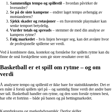
Sammenlign tempo og spillestil
– hvordan påvirker de
hverandre?
Se på de siste kampene
– endrer laget tempo avhengig av
motstanderen?
Sjekk skader og rotasjoner
– en fraværende playmaker kan
senke tempoet betydelig.
Vurder totals og spreads
– stemmer de med din analyse av
kampens rytme?
Følg markedet
– hvis linjen beveger seg, kan det avsløre hvor
de profesjonelle spillerne ser verdi.
Ved å kombinere data, kontekst og forståelse for spillets rytme kan du
finne de små forskjellene som gir store resultater over tid.
Basketball er et spill om rytme – og om
verdi
Å analysere tempo og spillestil er ikke bare for statistikknørder. Det er
en måte å forstå spillets sjel på – og samtidig finne verdi der andre bare
ser tall. Basketball handler om rytme, og den som forstår rytmen best,
har ofte et fortrinn – både på banen og på bettingmarkedet.
Kampfrekvens og markedsdynamikk: Derfor skiller