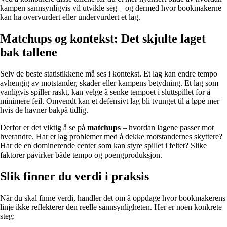
kampen sannsynligvis vil utvikle seg – og dermed hvor bookmakerne
kan ha overvurdert eller undervurdert et lag.
Matchups og kontekst: Det skjulte laget
bak tallene
Selv de beste statistikkene må ses i kontekst. Et lag kan endre tempo
avhengig av motstander, skader eller kampens betydning. Et lag som
vanligvis spiller raskt, kan velge å senke tempoet i sluttspillet for å
minimere feil. Omvendt kan et defensivt lag bli tvunget til å løpe mer
hvis de havner bakpå tidlig.
Derfor er det viktig å se på
matchups
– hvordan lagene passer mot
hverandre. Har et lag problemer med å dekke motstandernes skyttere?
Har de en dominerende center som kan styre spillet i feltet? Slike
faktorer påvirker både tempo og poengproduksjon.
Slik finner du verdi i praksis
Når du skal finne verdi, handler det om å oppdage hvor bookmakerens
linje ikke reflekterer den reelle sannsynligheten. Her er noen konkrete
steg: