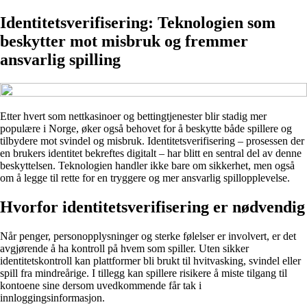
Identitetsverifisering: Teknologien som
beskytter mot misbruk og fremmer
ansvarlig spilling
Etter hvert som nettkasinoer og bettingtjenester blir stadig mer
populære i Norge, øker også behovet for å beskytte både spillere og
tilbydere mot svindel og misbruk. Identitetsverifisering – prosessen der
en brukers identitet bekreftes digitalt – har blitt en sentral del av denne
beskyttelsen. Teknologien handler ikke bare om sikkerhet, men også
om å legge til rette for en tryggere og mer ansvarlig spillopplevelse.
Hvorfor identitetsverifisering er nødvendig
Når penger, personopplysninger og sterke følelser er involvert, er det
avgjørende å ha kontroll på hvem som spiller. Uten sikker
identitetskontroll kan plattformer bli brukt til hvitvasking, svindel eller
spill fra mindreårige. I tillegg kan spillere risikere å miste tilgang til
kontoene sine dersom uvedkommende får tak i
innloggingsinformasjon.