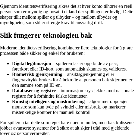
Gjennom identitetsverifisering sikres det at hver konto tilhører en reell
person som er myndig og bosatt i et land der spillingen er lovlig. Dette
skaper tillit mellom spiller og tilbyder – og mellom tilbyder og
myndigheter, som stiller strenge krav til ansvarlig drift.
Slik fungerer teknologien bak
Moderne identitetsverifisering kombinerer flere teknologier for å gjøre
prosessen både sikker og enkel for brukeren:
Digital legitimasjon
– spilleren laster opp bilde av pass,
førerkort eller ID-kort, som automatisk skannes og valideres.
Biometrisk gjenkjenning
– ansiktsgjenkjenning eller
fingeravtrykk brukes for å bekrefte at personen bak skjermen er
den samme som på ID-en.
Databaser og registre
– informasjon kryssjekkes mot nasjonale
registre for å forhindre falske identiteter.
Kunstig intelligens og maskinlæring
– algoritmer oppdager
mønstre som kan tyde på svindel eller misbruk, og markerer
mistenkelige kontoer for manuell kontroll.
For spilleren tar dette som regel bare noen minutter, men bak kulissene
jobber avanserte systemer for å sikre at alt skjer i tråd med gjeldende
lover og personvernregler.