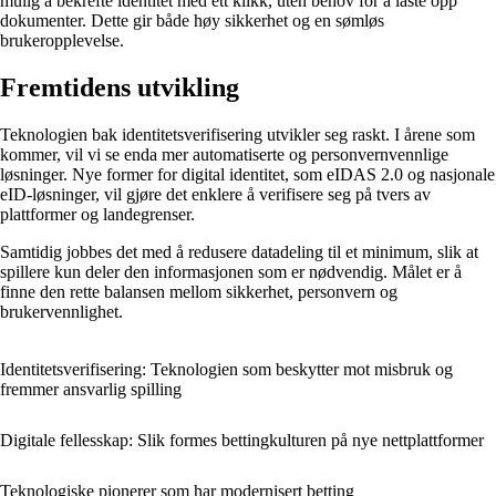
mulig å bekrefte identitet med ett klikk, uten behov for å laste opp
dokumenter. Dette gir både høy sikkerhet og en sømløs
brukeropplevelse.
Fremtidens utvikling
Teknologien bak identitetsverifisering utvikler seg raskt. I årene som
kommer, vil vi se enda mer automatiserte og personvernvennlige
løsninger. Nye former for digital identitet, som eIDAS 2.0 og nasjonale
eID-løsninger, vil gjøre det enklere å verifisere seg på tvers av
plattformer og landegrenser.
Samtidig jobbes det med å redusere datadeling til et minimum, slik at
spillere kun deler den informasjonen som er nødvendig. Målet er å
finne den rette balansen mellom sikkerhet, personvern og
brukervennlighet.
Identitetsverifisering: Teknologien som beskytter mot misbruk og
fremmer ansvarlig spilling
Digitale fellesskap: Slik formes bettingkulturen på nye nettplattformer
Teknologiske pionerer som har modernisert betting