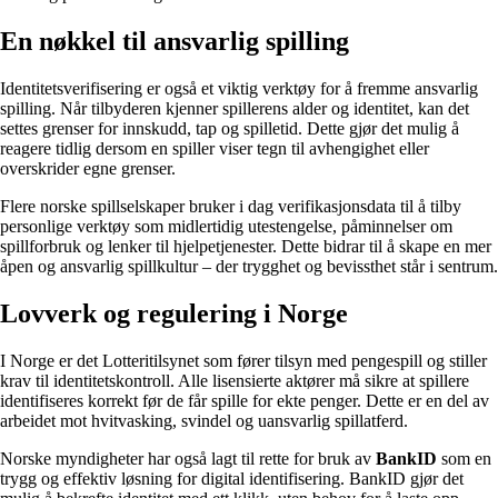
En nøkkel til ansvarlig spilling
Identitetsverifisering er også et viktig verktøy for å fremme ansvarlig
spilling. Når tilbyderen kjenner spillerens alder og identitet, kan det
settes grenser for innskudd, tap og spilletid. Dette gjør det mulig å
reagere tidlig dersom en spiller viser tegn til avhengighet eller
overskrider egne grenser.
Flere norske spillselskaper bruker i dag verifikasjonsdata til å tilby
personlige verktøy som midlertidig utestengelse, påminnelser om
spillforbruk og lenker til hjelpetjenester. Dette bidrar til å skape en mer
åpen og ansvarlig spillkultur – der trygghet og bevissthet står i sentrum.
Lovverk og regulering i Norge
I Norge er det Lotteritilsynet som fører tilsyn med pengespill og stiller
krav til identitetskontroll. Alle lisensierte aktører må sikre at spillere
identifiseres korrekt før de får spille for ekte penger. Dette er en del av
arbeidet mot hvitvasking, svindel og uansvarlig spillatferd.
Norske myndigheter har også lagt til rette for bruk av
BankID
som en
trygg og effektiv løsning for digital identifisering. BankID gjør det