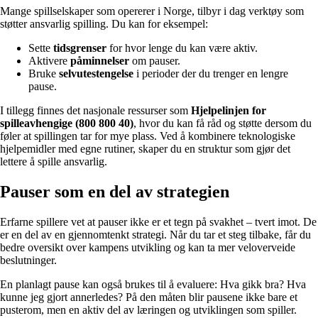
Mange spillselskaper som opererer i Norge, tilbyr i dag verktøy som
støtter ansvarlig spilling. Du kan for eksempel:
Sette
tidsgrenser
for hvor lenge du kan være aktiv.
Aktivere
påminnelser
om pauser.
Bruke
selvutestengelse
i perioder der du trenger en lengre
pause.
I tillegg finnes det nasjonale ressurser som
Hjelpelinjen for
spilleavhengige (800 800 40)
, hvor du kan få råd og støtte dersom du
føler at spillingen tar for mye plass. Ved å kombinere teknologiske
hjelpemidler med egne rutiner, skaper du en struktur som gjør det
lettere å spille ansvarlig.
Pauser som en del av strategien
Erfarne spillere vet at pauser ikke er et tegn på svakhet – tvert imot. De
er en del av en gjennomtenkt strategi. Når du tar et steg tilbake, får du
bedre oversikt over kampens utvikling og kan ta mer veloverveide
beslutninger.
En planlagt pause kan også brukes til å evaluere: Hva gikk bra? Hva
kunne jeg gjort annerledes? På den måten blir pausene ikke bare et
pusterom, men en aktiv del av læringen og utviklingen som spiller.