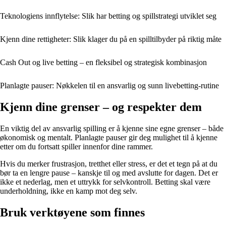
Teknologiens innflytelse: Slik har betting og spillstrategi utviklet seg
Kjenn dine rettigheter: Slik klager du på en spilltilbyder på riktig måte
Cash Out og live betting – en fleksibel og strategisk kombinasjon
Planlagte pauser: Nøkkelen til en ansvarlig og sunn livebetting-rutine
Kjenn dine grenser – og respekter dem
En viktig del av ansvarlig spilling er å kjenne sine egne grenser – både
økonomisk og mentalt. Planlagte pauser gir deg mulighet til å kjenne
etter om du fortsatt spiller innenfor dine rammer.
Hvis du merker frustrasjon, tretthet eller stress, er det et tegn på at du
bør ta en lengre pause – kanskje til og med avslutte for dagen. Det er
ikke et nederlag, men et uttrykk for selvkontroll. Betting skal være
underholdning, ikke en kamp mot deg selv.
Bruk verktøyene som finnes