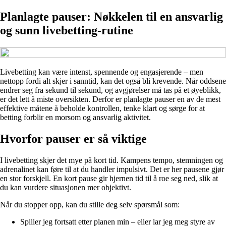
Planlagte pauser: Nøkkelen til en ansvarlig
og sunn livebetting-rutine
Livebetting kan være intenst, spennende og engasjerende – men
nettopp fordi alt skjer i sanntid, kan det også bli krevende. Når oddsene
endrer seg fra sekund til sekund, og avgjørelser må tas på et øyeblikk,
er det lett å miste oversikten. Derfor er planlagte pauser en av de mest
effektive måtene å beholde kontrollen, tenke klart og sørge for at
betting forblir en morsom og ansvarlig aktivitet.
Hvorfor pauser er så viktige
I livebetting skjer det mye på kort tid. Kampens tempo, stemningen og
adrenalinet kan føre til at du handler impulsivt. Det er her pausene gjør
en stor forskjell. En kort pause gir hjernen tid til å roe seg ned, slik at
du kan vurdere situasjonen mer objektivt.
Når du stopper opp, kan du stille deg selv spørsmål som:
Spiller jeg fortsatt etter planen min – eller lar jeg meg styre av