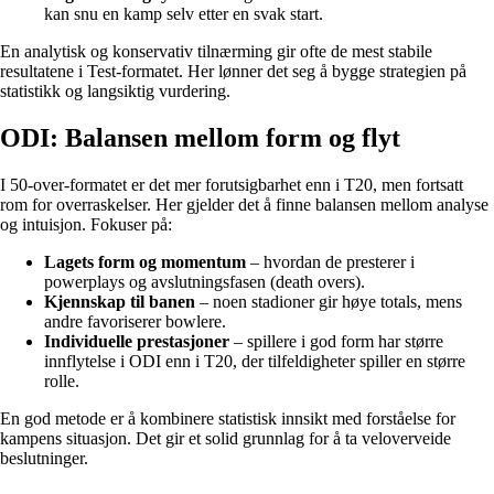
kan snu en kamp selv etter en svak start.
En analytisk og konservativ tilnærming gir ofte de mest stabile
resultatene i Test-formatet. Her lønner det seg å bygge strategien på
statistikk og langsiktig vurdering.
ODI: Balansen mellom form og flyt
I 50-over-formatet er det mer forutsigbarhet enn i T20, men fortsatt
rom for overraskelser. Her gjelder det å finne balansen mellom analyse
og intuisjon. Fokuser på:
Lagets form og momentum
– hvordan de presterer i
powerplays og avslutningsfasen (death overs).
Kjennskap til banen
– noen stadioner gir høye totals, mens
andre favoriserer bowlere.
Individuelle prestasjoner
– spillere i god form har større
innflytelse i ODI enn i T20, der tilfeldigheter spiller en større
rolle.
En god metode er å kombinere statistisk innsikt med forståelse for
kampens situasjon. Det gir et solid grunnlag for å ta veloverveide
beslutninger.