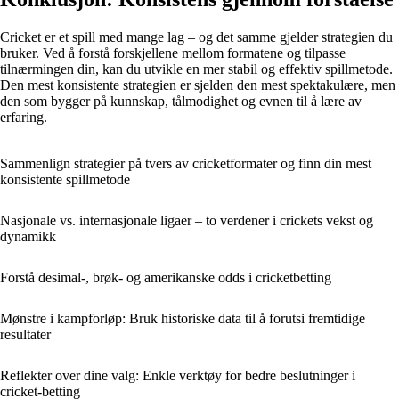
Cricket er et spill med mange lag – og det samme gjelder strategien du
bruker. Ved å forstå forskjellene mellom formatene og tilpasse
tilnærmingen din, kan du utvikle en mer stabil og effektiv spillmetode.
Den mest konsistente strategien er sjelden den mest spektakulære, men
den som bygger på kunnskap, tålmodighet og evnen til å lære av
erfaring.
Sammenlign strategier på tvers av cricketformater og finn din mest
konsistente spillmetode
Nasjonale vs. internasjonale ligaer – to verdener i crickets vekst og
dynamikk
Forstå desimal-, brøk- og amerikanske odds i cricketbetting
Mønstre i kampforløp: Bruk historiske data til å forutsi fremtidige
resultater
Reflekter over dine valg: Enkle verktøy for bedre beslutninger i
cricket-betting