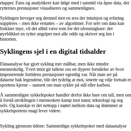
etapper. Fans og analytikere kan følge med i sanntid via åpne data, der
rytternes prestasjoner visualiseres og sammenlignes.
Syklingen beveger seg dermed mot en æra der intuisjon og erfaring
suppleres – men ikke erstattes – av algoritmer. For selv om data kan
forklare mye, vil det alltid være rom for det uforutsigbare: det
øyeblikket en rytter angriper mot alle odds og skriver seg inn i
historien.
Syklingens sjel i en digital tidsalder
Dataanalyse har gjort sykling mer målbar, men ikke mindre
menneskelig. Tvert imot gir tallene oss en dypere forståelse av hvor
imponerende fortidens prestasjoner egentlig var. Når man ser på
dataene bak legendene, blir det tydelig at mot, smerte og vilje fortsatt er
sportens kjerne – uansett om man sykler på stål eller karbon.
Å sammenligne sykkelepoker handler derfor ikke bare om tall, men om
å forstå utviklingen i menneskets kamp mot natur, teknologi og seg
selv. Og kanskje er det nettopp i møtet mellom data og drømmer at
sykkelsportens magi lever videre.
Sykling gjennom tidene: Sammenlign sykkelepoker med dataanalyse