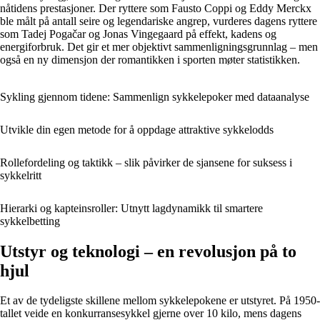
nåtidens prestasjoner. Der ryttere som Fausto Coppi og Eddy Merckx
ble målt på antall seire og legendariske angrep, vurderes dagens ryttere
som Tadej Pogačar og Jonas Vingegaard på effekt, kadens og
energiforbruk. Det gir et mer objektivt sammenligningsgrunnlag – men
også en ny dimensjon der romantikken i sporten møter statistikken.
Sykling gjennom tidene: Sammenlign sykkelepoker med dataanalyse
Utvikle din egen metode for å oppdage attraktive sykkelodds
Rollefordeling og taktikk – slik påvirker de sjansene for suksess i
sykkelritt
Hierarki og kapteinsroller: Utnytt lagdynamikk til smartere
sykkelbetting
Utstyr og teknologi – en revolusjon på to
hjul
Et av de tydeligste skillene mellom sykkelepokene er utstyret. På 1950-
tallet veide en konkurransesykkel gjerne over 10 kilo, mens dagens