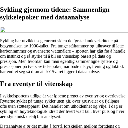
Sykling gjennom tidene: Sammenlign
sykkelepoker med dataanalyse
Sykling har utviklet seg enormt siden de første landeveisrittene på
begynnelsen av 1900-tallet. Fra tunge stålrammer og ulltrøyer til lette
karbonrammer og avanserte wattmålere – sporten har gått fra å handle
om instinkt og rå styrke til å bli en vitenskap basert på data og
presisjon. Men hvordan kan man egentlig sammenligne ryttere og
prestasjoner på tvers av tidsepoker, når både utstyr, trening og taktikk
har endret seg så dramatisk? Svaret ligger i dataanalyse.
Fra eventyr til vitenskap
I sykkelsportens tidlige år var løpene preget av eventyr og overlevelse.
Rytterne syklet på tunge sykler uten gir, over grusveier og fjellpass,
ofte uten støtteapparat. Det handlet om utholdenhet og vilje. I dag er
sykling en høyteknologisk idrett der hvert watt-tall, hver puls og hver
aerodynamisk detalj blir analysert.
Dataanalyse gjør det mulig å forstå forskjellen mellom fortidens og