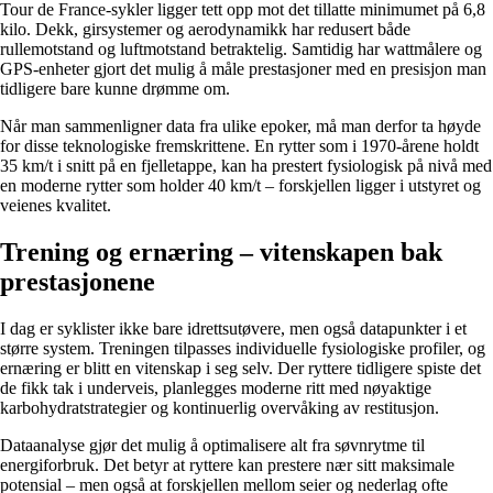
Tour de France-sykler ligger tett opp mot det tillatte minimumet på 6,8
kilo. Dekk, girsystemer og aerodynamikk har redusert både
rullemotstand og luftmotstand betraktelig. Samtidig har wattmålere og
GPS-enheter gjort det mulig å måle prestasjoner med en presisjon man
tidligere bare kunne drømme om.
Når man sammenligner data fra ulike epoker, må man derfor ta høyde
for disse teknologiske fremskrittene. En rytter som i 1970-årene holdt
35 km/t i snitt på en fjelletappe, kan ha prestert fysiologisk på nivå med
en moderne rytter som holder 40 km/t – forskjellen ligger i utstyret og
veienes kvalitet.
Trening og ernæring – vitenskapen bak
prestasjonene
I dag er syklister ikke bare idrettsutøvere, men også datapunkter i et
større system. Treningen tilpasses individuelle fysiologiske profiler, og
ernæring er blitt en vitenskap i seg selv. Der ryttere tidligere spiste det
de fikk tak i underveis, planlegges moderne ritt med nøyaktige
karbohydratstrategier og kontinuerlig overvåking av restitusjon.
Dataanalyse gjør det mulig å optimalisere alt fra søvnrytme til
energiforbruk. Det betyr at ryttere kan prestere nær sitt maksimale
potensial – men også at forskjellen mellom seier og nederlag ofte