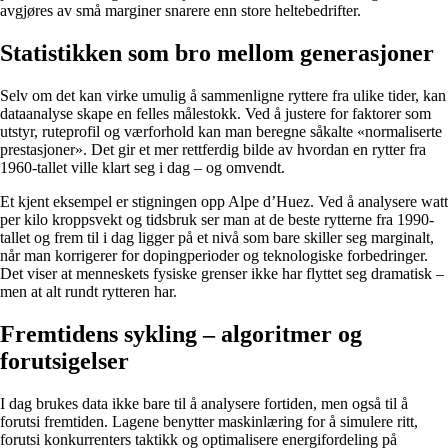
avgjøres av små marginer snarere enn store heltebedrifter.
Statistikken som bro mellom generasjoner
Selv om det kan virke umulig å sammenligne ryttere fra ulike tider, kan
dataanalyse skape en felles målestokk. Ved å justere for faktorer som
utstyr, ruteprofil og værforhold kan man beregne såkalte «normaliserte
prestasjoner». Det gir et mer rettferdig bilde av hvordan en rytter fra
1960-tallet ville klart seg i dag – og omvendt.
Et kjent eksempel er stigningen opp Alpe d’Huez. Ved å analysere watt
per kilo kroppsvekt og tidsbruk ser man at de beste rytterne fra 1990-
tallet og frem til i dag ligger på et nivå som bare skiller seg marginalt,
når man korrigerer for dopingperioder og teknologiske forbedringer.
Det viser at menneskets fysiske grenser ikke har flyttet seg dramatisk –
men at alt rundt rytteren har.
Fremtidens sykling – algoritmer og
forutsigelser
I dag brukes data ikke bare til å analysere fortiden, men også til å
forutsi fremtiden. Lagene benytter maskinlæring for å simulere ritt,
forutsi konkurrenters taktikk og optimalisere energifordeling på