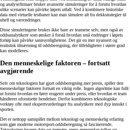
og analysefirmaer bruker avanserte simuleringer for å forutsi hvordan
ulike scenarier kan påvirke løpets utfall. Ved å kombinere historiske
data med virtuelle testbaner kan man simulere alt fra dekkstrategier til
uhell og værendringer.
Disse simuleringene brukes ikke bare av teamene selv, men også av
oddsanalytikere som ønsker å forstå hvordan små endringer i løpets
forløp kan påvirke sannsynlighetene. Det gir en mer nyansert og
realistisk tilnærming til oddsberegning, der tilfeldigheter i større grad
kan modelleres.
Den menneskelige faktoren – fortsatt
avgjørende
Selv om teknologien har gjort oddsberegning mer presis, spiller den
menneskelige faktoren fortsatt en viktig rolle. Ingen algoritme kan fullt
ut forutsi hvordan en fører reagerer under press, eller hvordan et team
håndterer uforutsette hendelser. Derfor kombineres teknologiske
verktøy ofte med ekspertvurderinger fra analytikere med dyp innsikt i
sporten.
Det er nettopp samspillet mellom teknologi og menneskelig erfaring
som gjør moderne motorsport-oddsberegning så fascinerende.
Teknologien leverer data og mønstre, mens mennesker tolker og