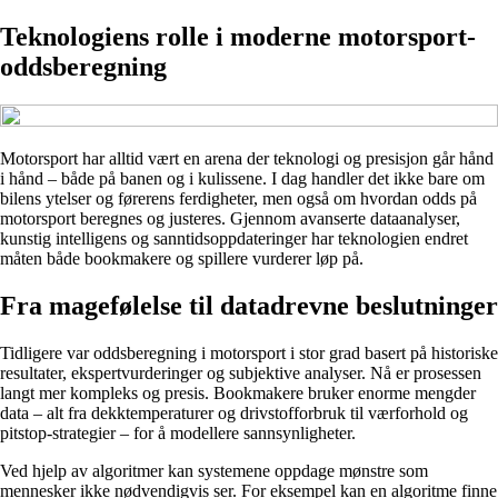
Teknologiens rolle i moderne motorsport-
oddsberegning
Motorsport har alltid vært en arena der teknologi og presisjon går hånd
i hånd – både på banen og i kulissene. I dag handler det ikke bare om
bilens ytelser og førerens ferdigheter, men også om hvordan odds på
motorsport beregnes og justeres. Gjennom avanserte dataanalyser,
kunstig intelligens og sanntidsoppdateringer har teknologien endret
måten både bookmakere og spillere vurderer løp på.
Fra magefølelse til datadrevne beslutninger
Tidligere var oddsberegning i motorsport i stor grad basert på historiske
resultater, ekspertvurderinger og subjektive analyser. Nå er prosessen
langt mer kompleks og presis. Bookmakere bruker enorme mengder
data – alt fra dekktemperaturer og drivstofforbruk til værforhold og
pitstop-strategier – for å modellere sannsynligheter.
Ved hjelp av algoritmer kan systemene oppdage mønstre som
mennesker ikke nødvendigvis ser. For eksempel kan en algoritme finne