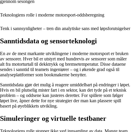
gjennom sesongen
Teknologiens rolle i moderne motorsport-oddsberegning
Tenk i sannsynligheter – tren din analytiske sans med løpsforutsigelser
Sanntidsdata og sensorteknologi
En av de mest markante utviklingene i moderne motorsport er bruken
av sensorer. Hver bil er utstyrt med hundrevis av sensorer som måler
alt fra motorturtall til dekktrykk og bremsetemperatur. Disse dataene
sendes i sanntid til teamets ingeniører – og i økende grad også til
analyseplattformer som bookmakerne benytter.
Sanntidsdata gjør det mulig å reagere umiddelbart på endringer i løpet.
Hvis en bil plutselig mister fart i en sektor, kan det tyde på et teknisk
problem – og oddsene kan justeres deretter. For spillere som følger
løpet live, åpner dette for nye strategier der man kan plassere spill
basert på øyeblikkets utvikling.
Simuleringer og virtuelle testbaner
Teknologiens rolle stopper ikke ved innsamling av data. Mange team