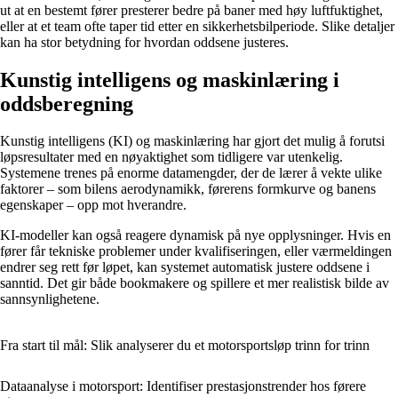
ut at en bestemt fører presterer bedre på baner med høy luftfuktighet,
eller at et team ofte taper tid etter en sikkerhetsbilperiode. Slike detaljer
kan ha stor betydning for hvordan oddsene justeres.
Kunstig intelligens og maskinlæring i
oddsberegning
Kunstig intelligens (KI) og maskinlæring har gjort det mulig å forutsi
løpsresultater med en nøyaktighet som tidligere var utenkelig.
Systemene trenes på enorme datamengder, der de lærer å vekte ulike
faktorer – som bilens aerodynamikk, førerens formkurve og banens
egenskaper – opp mot hverandre.
KI-modeller kan også reagere dynamisk på nye opplysninger. Hvis en
fører får tekniske problemer under kvalifiseringen, eller værmeldingen
endrer seg rett før løpet, kan systemet automatisk justere oddsene i
sanntid. Det gir både bookmakere og spillere et mer realistisk bilde av
sannsynlighetene.
Fra start til mål: Slik analyserer du et motorsportsløp trinn for trinn
Dataanalyse i motorsport: Identifiser prestasjonstrender hos førere