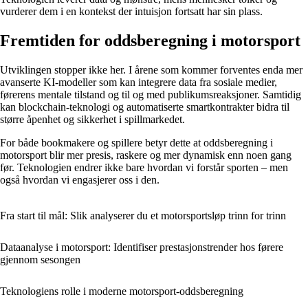
vurderer dem i en kontekst der intuisjon fortsatt har sin plass.
Fremtiden for oddsberegning i motorsport
Utviklingen stopper ikke her. I årene som kommer forventes enda mer
avanserte KI-modeller som kan integrere data fra sosiale medier,
førerens mentale tilstand og til og med publikumsreaksjoner. Samtidig
kan blockchain-teknologi og automatiserte smartkontrakter bidra til
større åpenhet og sikkerhet i spillmarkedet.
For både bookmakere og spillere betyr dette at oddsberegning i
motorsport blir mer presis, raskere og mer dynamisk enn noen gang
før. Teknologien endrer ikke bare hvordan vi forstår sporten – men
også hvordan vi engasjerer oss i den.
Fra start til mål: Slik analyserer du et motorsportsløp trinn for trinn
Dataanalyse i motorsport: Identifiser prestasjonstrender hos førere
gjennom sesongen
Teknologiens rolle i moderne motorsport-oddsberegning