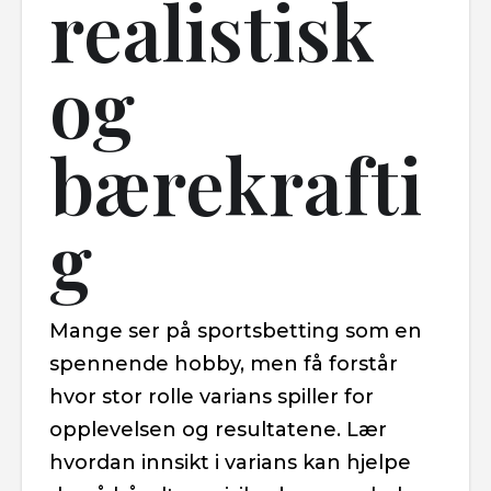
realistisk
og
bærekrafti
g
Mange ser på sportsbetting som en
spennende hobby, men få forstår
hvor stor rolle varians spiller for
opplevelsen og resultatene. Lær
hvordan innsikt i varians kan hjelpe