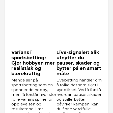
Varians i
Live-signaler: Slik
sportsbetting:
utnytter du
Gjør hobbyen mer
pauser, skader og
realistisk og
bytter på en smart
bærekraftig
måte
Mange ser på
Livebetting handler om
sportsbetting som en
å tolke det som skjer i
spennende hobby,
øyeblikket. Ved å forstå
men få forstår hvor stor
hvordan pauser, skader
rolle varians spiller for
og spillerbytter
opplevelsen og
påvirker kampen, kan
resultatene. Lær
du finne verdifulle