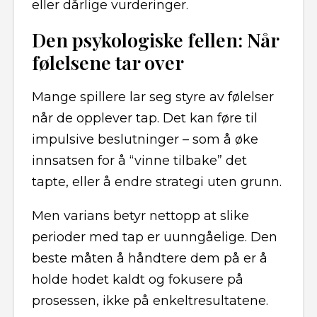
eller dårlige vurderinger.
Den psykologiske fellen: Når
følelsene tar over
Mange spillere lar seg styre av følelser
når de opplever tap. Det kan føre til
impulsive beslutninger – som å øke
innsatsen for å “vinne tilbake” det
tapte, eller å endre strategi uten grunn.
Men varians betyr nettopp at slike
perioder med tap er uunngåelige. Den
beste måten å håndtere dem på er å
holde hodet kaldt og fokusere på
prosessen, ikke på enkeltresultatene.