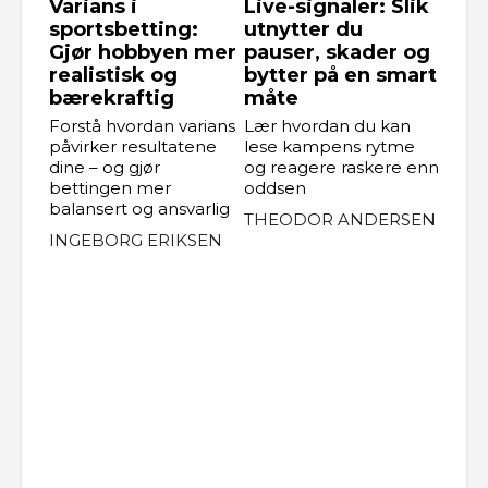
Varians i
Live-signaler: Slik
sportsbetting:
utnytter du
Gjør hobbyen mer
pauser, skader og
realistisk og
bytter på en smart
bærekraftig
måte
Forstå hvordan varians
Lær hvordan du kan
påvirker resultatene
lese kampens rytme
dine – og gjør
og reagere raskere enn
bettingen mer
oddsen
balansert og ansvarlig
THEODOR ANDERSEN
INGEBORG ERIKSEN