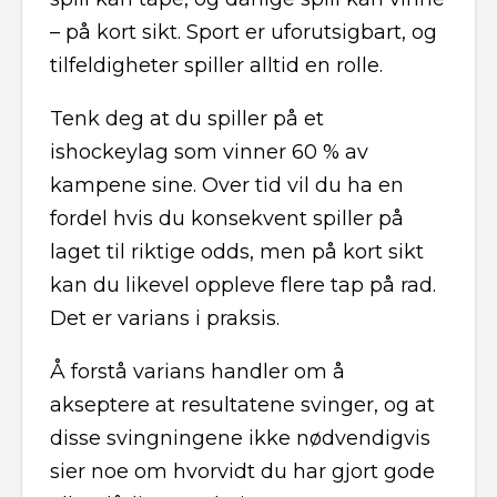
– på kort sikt. Sport er uforutsigbart, og
tilfeldigheter spiller alltid en rolle.
Tenk deg at du spiller på et
ishockeylag som vinner 60 % av
kampene sine. Over tid vil du ha en
fordel hvis du konsekvent spiller på
laget til riktige odds, men på kort sikt
kan du likevel oppleve flere tap på rad.
Det er varians i praksis.
Å forstå varians handler om å
akseptere at resultatene svinger, og at
disse svingningene ikke nødvendigvis
sier noe om hvorvidt du har gjort gode