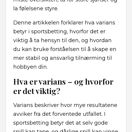
la følelsene styre.
Denne artikkelen forklarer hva varians
betyr i sportsbetting, hvorfor det er
viktig å ta hensyn til den, og hvordan
du kan bruke forståelsen til å skape en
mer stabil og ansvarlig tilnærming til
hobbyen din.
Hva er varians – og hvorfor
er det viktig?
Varians beskriver hvor mye resultatene
avviker fra det forventede utfallet. I
sportsbetting betyr det at selv gode
spill kan tape, og dårlige spill kan vinne