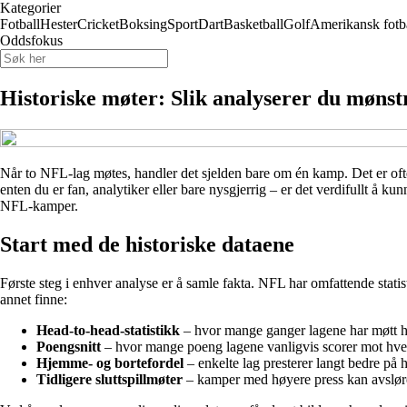
Kategorier
Fotball
Hester
Cricket
Boksing
Sport
Dart
Basketball
Golf
Amerikansk fotb
Oddsfokus
Historiske møter: Slik analyserer du møns
Når to NFL-lag møtes, handler det sjelden bare om én kamp. Det er ofte et
enten du er fan, analytiker eller bare nysgjerrig – er det verdifullt å ku
NFL-kamper.
Start med de historiske dataene
Første steg i enhver analyse er å samle fakta. NFL har omfattende stati
annet finne:
Head-to-head-statistikk
– hvor mange ganger lagene har møtt 
Poengsnitt
– hvor mange poeng lagene vanligvis scorer mot hve
Hjemme- og bortefordel
– enkelte lag presterer langt bedre på
Tidligere sluttspillmøter
– kamper med høyere press kan avsløre