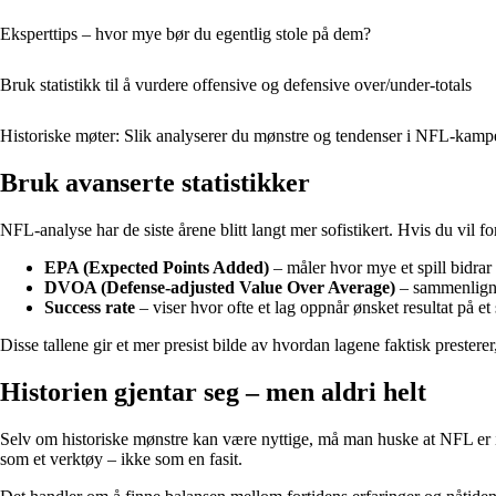
Eksperttips – hvor mye bør du egentlig stole på dem?
Bruk statistikk til å vurdere offensive og defensive over/under-totals
Historiske møter: Slik analyserer du mønstre og tendenser i NFL-kamp
Bruk avanserte statistikker
NFL-analyse har de siste årene blitt langt mer sofistikert. Hvis du vil 
EPA (Expected Points Added)
– måler hvor mye et spill bidrar t
DVOA (Defense-adjusted Value Over Average)
– sammenligner
Success rate
– viser hvor ofte et lag oppnår ønsket resultat på et
Disse tallene gir et mer presist bilde av hvordan lagene faktisk presterer
Historien gjentar seg – men aldri helt
Selv om historiske mønstre kan være nyttige, må man huske at NFL er i 
som et verktøy – ikke som en fasit.