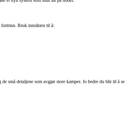
øte et nytt system som snur alt på hodet.
fortrinn. Bruk innsikten til å:
 de små detaljene som avgjør store kamper. Jo bedre du blir til å se