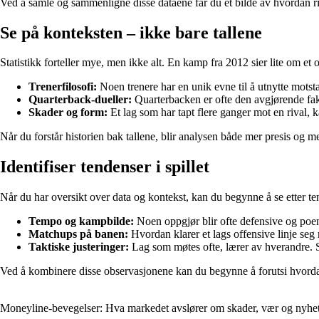
Ved å samle og sammenligne disse dataene får du et bilde av hvordan riv
Se på konteksten – ikke bare tallene
Statistikk forteller mye, men ikke alt. En kamp fra 2012 sier lite om et o
Trenerfilosofi:
Noen trenere har en unik evne til å utnytte motstan
Quarterback-dueller:
Quarterbacken er ofte den avgjørende fa
Skader og form:
Et lag som har tapt flere ganger mot en rival, k
Når du forstår historien bak tallene, blir analysen både mer presis og me
Identifiser tendenser i spillet
Når du har oversikt over data og kontekst, kan du begynne å se etter t
Tempo og kampbilde:
Noen oppgjør blir ofte defensive og poeng
Matchups på banen:
Hvordan klarer et lags offensive linje seg
Taktiske justeringer:
Lag som møtes ofte, lærer av hverandre. S
Ved å kombinere disse observasjonene kan du begynne å forutsi hvordan
Moneyline-bevegelser: Hva markedet avslører om skader, vær og nyhe