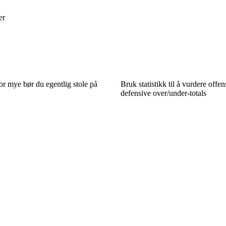
er
or mye bør du egentlig stole på
Bruk statistikk til å vurdere offe
defensive over/under-totals