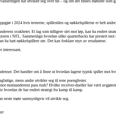
aliseringen har utviklet seg over tid – og om det finnes mønstre som gj
ppgjør i 2024 hvis trenerne, spillestilen og nøkkelspillerne er helt andre.
derens svakheter. Et lag som tidligere slet mot løp, kan ha endret strate
ktoren i NFL. Sammenlign hvordan ulike quarterbacks har prestert mot
an ha hatt nøkkelspillere ute. Det kan forklare mye av resultatene.
r interessant.
endenser. Det handler om å finne ut hvordan lagene typisk spiller mot 
fattige, mens andre utvikler seg til rene poengfester.
 mot motstanderens pass rush? Hvilke receiver-dueller har vært avgjøren
e hvordan de har endret strategi fra kamp til kamp.
 neste møte sannsynligvis vil utvikle seg.
ter