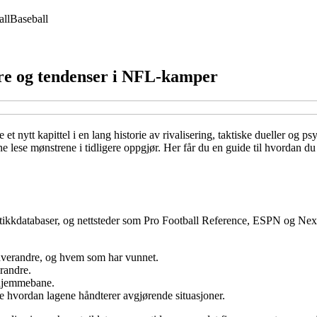
all
Baseball
tre og tendenser i NFL-kamper
 nytt kapittel i en lang historie av rivalisering, taktiske dueller og ps
nne lese mønstrene i tidligere oppgjør. Her får du en guide til hvordan du
stikkdatabaser, og nettsteder som Pro Football Reference, ESPN og Next 
hverandre, og hvem som har vunnet.
randre.
 hjemmebane.
 hvordan lagene håndterer avgjørende situasjoner.