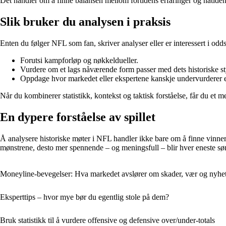
Det handler om å finne balansen mellom fortidens erfaringer og nåtidens 
Slik bruker du analysen i praksis
Enten du følger NFL som fan, skriver analyser eller er interessert i odds
Forutsi kampforløp og nøkkeldueller.
Vurdere om et lags nåværende form passer med dets historiske st
Oppdage hvor markedet eller ekspertene kanskje undervurderer 
Når du kombinerer statistikk, kontekst og taktisk forståelse, får du et 
En dypere forståelse av spillet
Å analysere historiske møter i NFL handler ikke bare om å finne vinnere 
mønstrene, desto mer spennende – og meningsfull – blir hver eneste s
Moneyline-bevegelser: Hva markedet avslører om skader, vær og nyhe
Eksperttips – hvor mye bør du egentlig stole på dem?
Bruk statistikk til å vurdere offensive og defensive over/under-totals