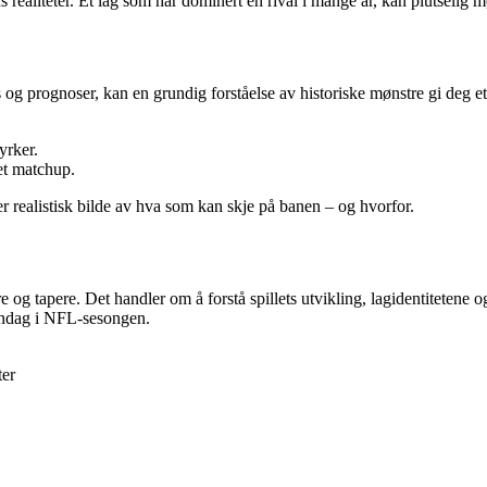
realiteter. Et lag som har dominert en rival i mange år, kan plutselig m
 og prognoser, kan en grundig forståelse av historiske mønstre gi deg et 
yrker.
et matchup.
mer realistisk bilde av hva som kan skje på banen – og hvorfor.
og tapere. Det handler om å forstå spillets utvikling, lagidentitetene og
øndag i NFL-sesongen.
ter